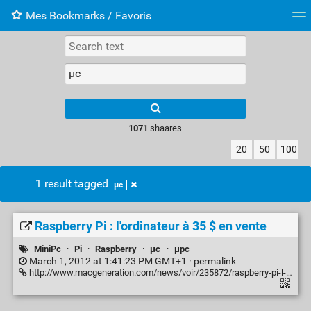
Mes Bookmarks / Favoris
Tag cloud
Web-Directory
Retour à XavierBarb
1071
shaares
20
50
100
1 result tagged
µc
Raspberry Pi : l'ordinateur à 35 $ en vente
MiniPc
·
Pi
·
Raspberry
·
µc
·
µpc
March 1, 2012 at 1:41:23 PM GMT+1 ·
permalink
http://www.macgeneration.com/news/voir/235872/raspberry-pi-l-ordinateur-a-35-en-vente