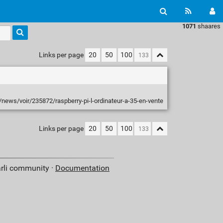
1071
shaares
Links per page
20
50
100
ews/voir/235872/raspberry-pi-l-ordinateur-a-35-en-vente
Links per page
20
50
100
arli community ·
Documentation