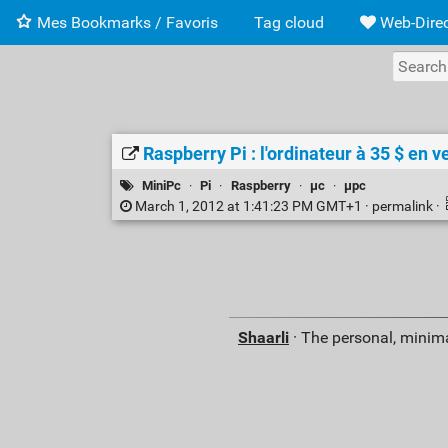
Mes Bookmarks / Favoris
Tag cloud
Web-Direc
Raspberry Pi : l'ordinateur à 35 $ en v
MiniPc
·
Pi
·
Raspberry
·
µc
·
µpc
March 1, 2012 at 1:41:23 PM GMT+1 ·
permalink
·
Shaarli
· The personal, minima